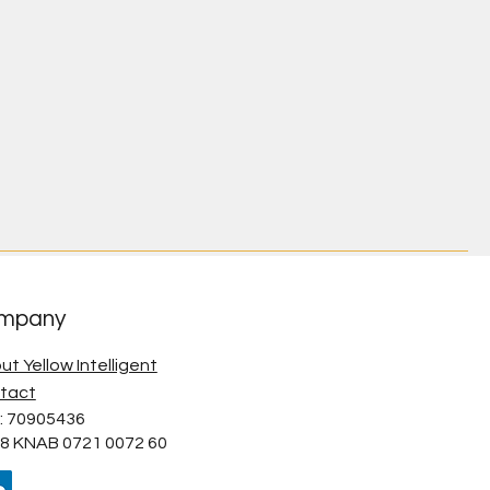
mpany
ut Yellow Intelligent
tact
: 70905436
8 KNAB 0721 0072 60