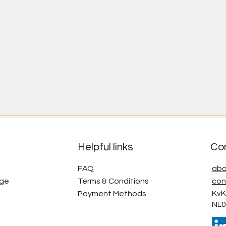
Helpful links
Co
FAQ
abo
age
Terms & Conditions
con
KvK
Payment Methods
NL0
g