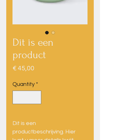
Dit is een
product
Price
€ 45,00
Quantity
*
Dit is een 
productbeschrijving. Hier 