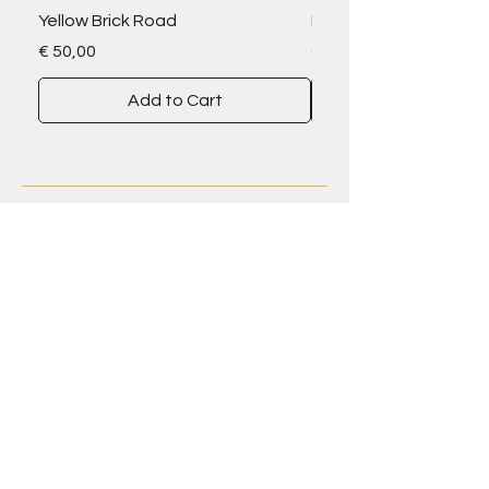
Yellow Brick Road
Dit is een product
Price
Price
€ 50,00
€ 20,00
Add to Cart
Contact